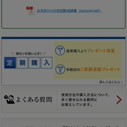
白豆杉®の分析試験成績書（bunseki.pdf）