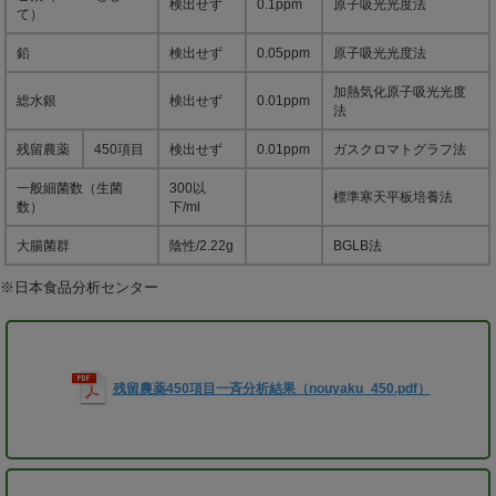
検出せず
0.1ppm
原子吸光光度法
て）
鉛
検出せず
0.05ppm
原子吸光光度法
加熱気化原子吸光光度
総水銀
検出せず
0.01ppm
法
残留農薬
450項目
検出せず
0.01ppm
ガスクロマトグラフ法
一般細菌数（生菌
300以
標準寒天平板培養法
数）
下/ml
大腸菌群
陰性/2.22g
BGLB法
※日本食品分析センター
残留農薬450項目一斉分析結果（nouyaku_450.pdf）