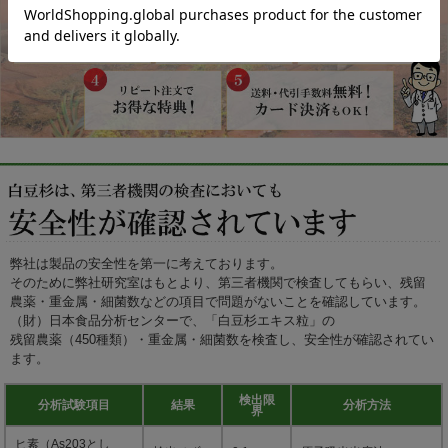
弊社は製品の安全性を第一に考えております。
そのために弊社研究室はもとより、第三者機関で検査してもらい、残留
農薬・重金属・細菌数などの項目で問題がないことを確認しています。
（財）日本食品分析センターで、「白豆杉エキス粒」の
残留農薬（450種類）・重金属・細菌数を検査し、安全性が確認されてい
ます。
検出限
分析試験項目
結果
分析方法
界
ヒ素（As203とし