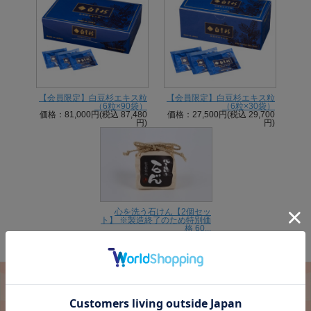
【会員限定】白豆杉エキス粒
【会員限定】白豆杉エキス粒
（6粒×90袋）
（6粒×30袋）
価格：81,000円(税込 87,480
価格：27,500円(税込 29,700
円)
円)
心を洗う石けん【2個セッ
ト】 ※製造終了のため特別価
格 60...
価格：600円(税込 660円)