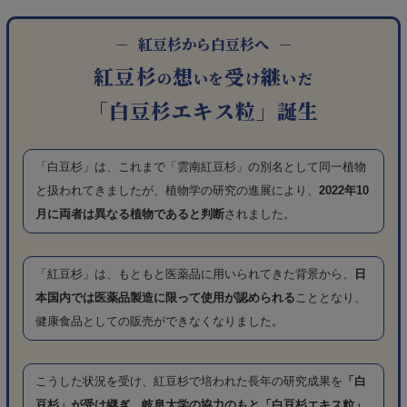
－
紅豆杉から白豆杉へ
－
紅豆杉
想
受
継
の
いを
け
いだ
「白豆杉エキス粒」誕生
「白豆杉」は、これまで「雲南紅豆杉」の別名として同一植物
と扱われてきましたが、植物学の研究の進展により、
2022年10
月に両者は異なる植物であると判断
されました。
「紅豆杉」は、もともと医薬品に用いられてきた背景から、
日
本国内では医薬品製造に限って使用が認められる
こととなり、
健康食品としての販売ができなくなりました。
こうした状況を受け、紅豆杉で培われた長年の研究成果を
「白
豆杉」が受け継ぎ、岐阜大学の協力のもと「白豆杉エキス粒」